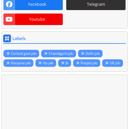
Facebook
Telegram
Youtube
Labels
Central govt job
Chandigarh job
Delhi job
Haryana job
Hp job
Jk
Punjab job
UK job